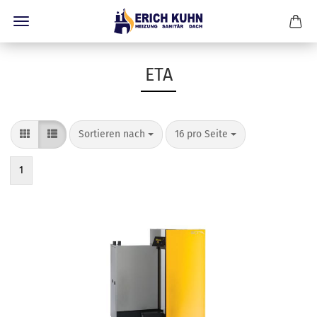
ETA
Sortieren nach
pro Seite
Sortieren nach
16 pro Seite
1