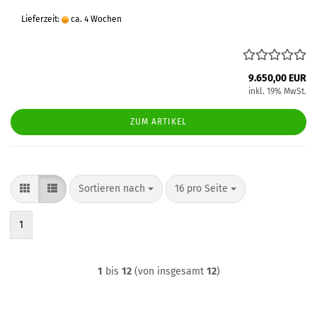
Lieferzeit:
ca. 4 Wochen
9.650,00 EUR
inkl. 19% MwSt.
ZUM ARTIKEL
Sortieren nach
pro Seite
Sortieren nach
16 pro Seite
1
1
bis
12
(von insgesamt
12
)