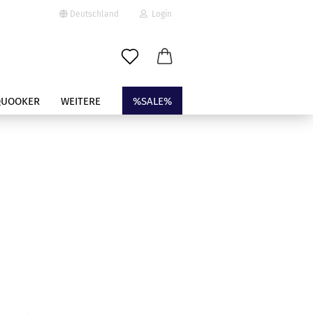
Deutschland
Login
-Mail
QUOOKER
WEITERE
%SALE%
asswort
to erstellen
swort vergessen?