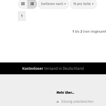
Sortieren nach
pro Seite
Sortieren nach
16 pro Seite
1
1
bis
2
(von insgesam
Kostenloser
Versand in Deutschland
Mehr über...
Sitzung unterbrochen