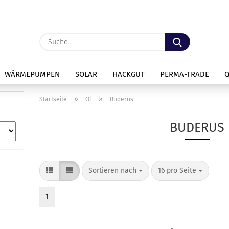
Lieferland
Suche...
E
WÄRMEPUMPEN
SOLAR
HACKGUT
PERMA-TRADE
P
»
»
Startseite
Öl
Buderus
BUDERUS
Kon
Sortieren nach
pro Seite
Sortieren nach
16 pro Seite
Pas
1