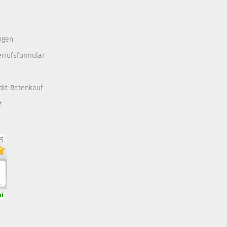
ngen
errufsformular
dit-Ratenkauf
z