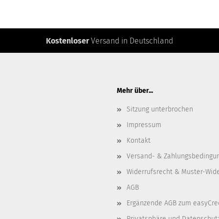
Kostenloser
Versand in Deutschland
Mehr über...
Sitzung unterbrochen
Impressum
Kontakt
Versand- & Zahlungsbedingu
Widerrufsrecht & Muster-Wid
AGB
Ergänzende AGB zum easyCre
Privatsphäre und Datenschut