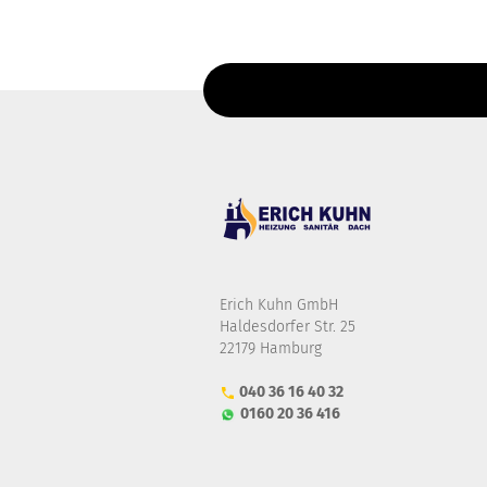
Erich Kuhn GmbH
Haldesdorfer Str. 25
22179 Hamburg
040 36 16 40 32
0160 20 36 416