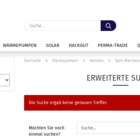
Lieferland
Suche...
E
WÄRMEPUMPEN
SOLAR
HACKGUT
PERMA-TRADE
P
»
»
»
Startseite
Wärmepumpen
Remeha
Split-Wärme
ERWEITERTE S
Kon
Die Suche ergab keine genauen Treffer.
Pas
MÖCHTEN
Möchten Sie noch
SIE
einmal suchen?
NOCH