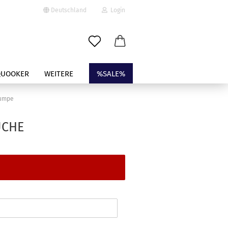
Deutschland
Login
-Mail
QUOOKER
WEITERE
%SALE%
asswort
pumpe
UCHE
to erstellen
swort vergessen?