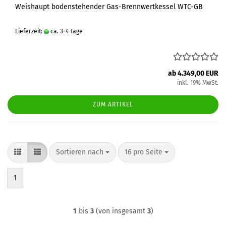
Weishaupt bodenstehender Gas-Brennwertkessel WTC-GB
Lieferzeit:
ca. 3-4 Tage
ab 4.349,00 EUR
inkl. 19% MwSt.
ZUM ARTIKEL
Sortieren nach
pro Seite
Sortieren nach
16 pro Seite
1
1
bis
3
(von insgesamt
3
)