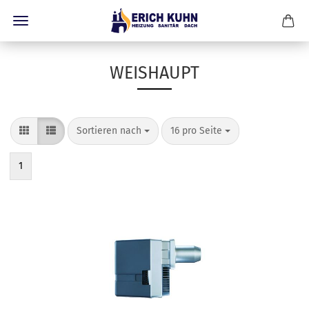
WEISHAUPT
Sortieren nach
pro Seite
Sortieren nach
16 pro Seite
1