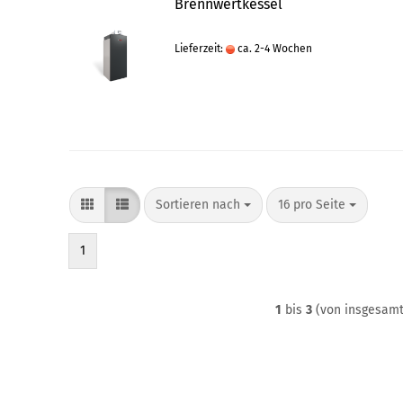
Brennwertkessel
Lieferzeit:
ca. 2-4 Wochen
Sortieren nach
pro Seite
Sortieren nach
16 pro Seite
1
1
bis
3
(von insgesam