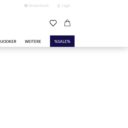
Deutschland
Login
-Mail
QUOOKER
WEITERE
%SALE%
asswort
to erstellen
swort vergessen?