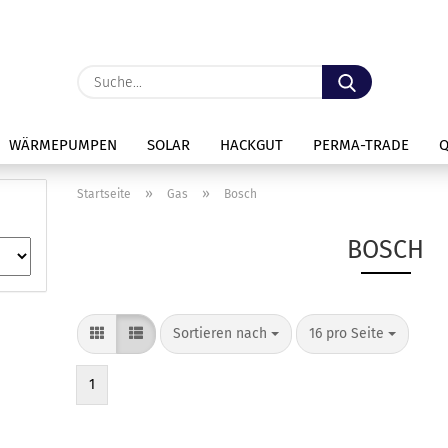
Lieferland
Suche...
E
WÄRMEPUMPEN
SOLAR
HACKGUT
PERMA-TRADE
P
»
»
Startseite
Gas
Bosch
BOSCH
Kon
Sortieren nach
pro Seite
Sortieren nach
16 pro Seite
Pas
1