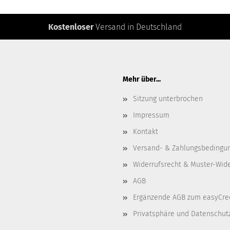
Kostenloser
Versand in Deutschland
Mehr über...
Sitzung unterbrochen
Impressum
Kontakt
Versand- & Zahlungsbedingu
Widerrufsrecht & Muster-Wid
AGB
Ergänzende AGB zum easyCre
Privatsphäre und Datenschut