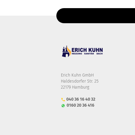
Erich Kuhn GmbH
Haldesdorfer Str. 25
22179 Hamburg
040 36 16 40 32
0160 20 36 416