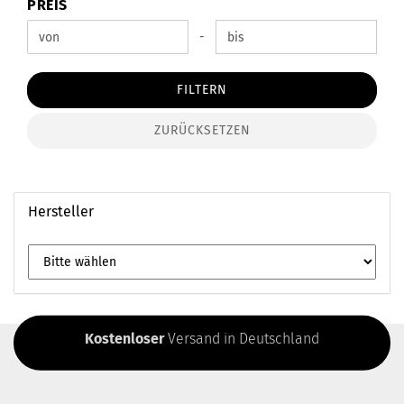
PREIS
PREIS
Preis bis
-
FILTERN
ZURÜCKSETZEN
Hersteller
Kostenloser
Versand in Deutschland