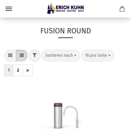
FUSION ROUND
FILTER
Sortieren nach
pro Seite
Sortieren nach
16 pro Seite
1
2
»