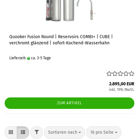
Quooker Fusion Round | Reservoirs COMBI+ | CUBE |
verchromt glänzend | sofort-Kochend-Wasserhahn
Lieferzeit:
ca. 3-5 Tage
2.895,00 EUR
inkl. 19% MwSt.
ZUM ARTIKEL
FILTER
Sortieren nach
pro Seite
Sortieren nach
16 pro Seite