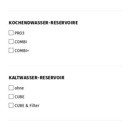
KOCHENDWASSER-
KOCHENDWASSER-RESERVOIRE
RESERVOIRE
PRO3
COMBI
COMBI+
KALTWASSER-
KALTWASSER-RESERVOIR
RESERVOIR
ohne
CUBE
CUBE & Filter