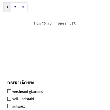
1
2
»
1
bis
16
(von insgesamt
27
)
OBERFLÄCHEN
OBERFLÄCHEN
verchromt glänzend
Voll-Edelstahl
schwarz