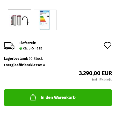
Lieferzeit:
A
ca. 3-5 Tage
d
Lagerbestand:
50
Stück
M
Energieeffizienzklasse:
A
3.290,00 EUR
inkl. 19% MwSt.
In den Warenkorb