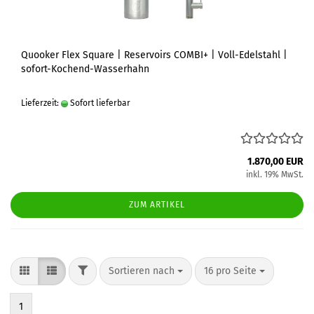
Quooker Flex Square | Reservoirs COMBI+ | Voll-Edelstahl |
sofort-Kochend-Wasserhahn
Lieferzeit:
Sofort lieferbar
1.870,00 EUR
inkl. 19% MwSt.
ZUM ARTIKEL
FILTER
Sortieren nach
pro Seite
Sortieren nach
16 pro Seite
1