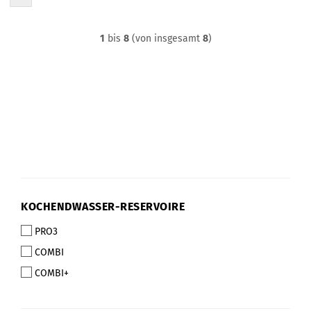
1
bis
8
(von insgesamt
8
)
KOCHENDWASSER-
KOCHENDWASSER-RESERVOIRE
RESERVOIRE
PRO3
COMBI
COMBI+