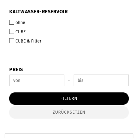
KALTWASSER-
KALTWASSER-RESERVOIR
RESERVOIR
ohne
CUBE
CUBE & Filter
PREIS
PREIS
Preis bis
-
FILTERN
ZURÜCKSETZEN