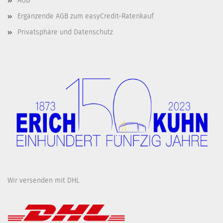
AGB
Ergänzende AGB zum easyCredit-Ratenkauf
Privatsphäre und Datenschutz
Wir versenden mit DHL