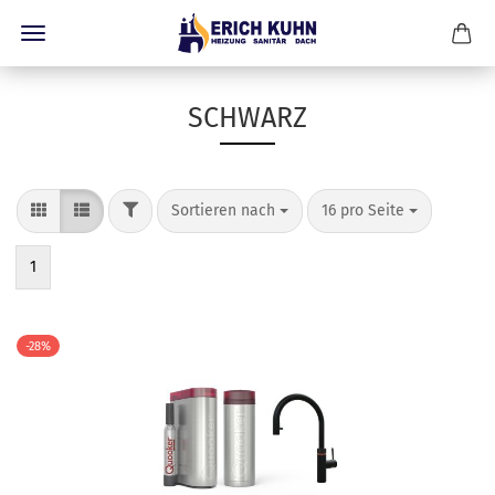
SCHWARZ
FILTER
Sortieren nach
pro Seite
Sortieren nach
16 pro Seite
1
-28%