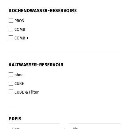
KOCHENDWASSER-
KOCHENDWASSER-RESERVOIRE
RESERVOIRE
PRO3
COMBI
COMBI+
KALTWASSER-
KALTWASSER-RESERVOIR
RESERVOIR
ohne
CUBE
CUBE & Filter
PREIS
PREIS
Preis bis
-