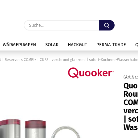
Lieferland
Suche...
E
WÄRMEPUMPEN
SOLAR
HACKGUT
PERMA-TRADE
P
 | Reservoirs COMBI+ | CUBE | verchromt glänzend | sofort-Kochend-Wasserhah
(Art.Nr.
Quo
Rou
Kon
COM
Pas
ver
| s
Was