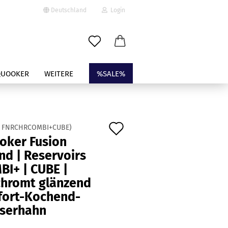
Deutschland
Login
-Mail
QUOOKER
WEITERE
%SALE%
asswort
n
Auf
:
FNRCHRCOMBI+CUBE
)
oker Fusion
den
nd | Reservoirs
to erstellen
Merkzettel
BI+ | CUBE |
swort vergessen?
chromt glänzend
ofort-Kochend-
serhahn