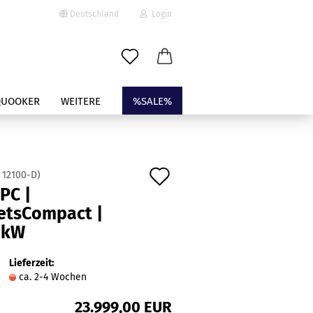
Deutschland
Login
-Mail
QUOOKER
WEITERE
%SALE%
asswort
Auf
:
12100-D
)
PC |
den
letsCompact |
to erstellen
Merkzettel
 kW
swort vergessen?
Lieferzeit:
ca. 2-4 Wochen
23.999,00 EUR