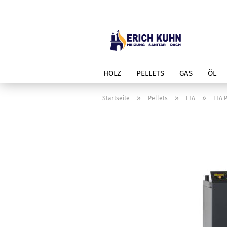
HOLZ
PELLETS
GAS
ÖL
»
»
»
Startseite
Pellets
ETA
ETA 