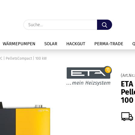
Lieferland
Suche...
E
WÄRMEPUMPEN
SOLAR
HACKGUT
PERMA-TRADE
P
PC | PelletsCompact | 100 kW
(Art.Nr.
ETA 
Pel
Kon
100
Pas