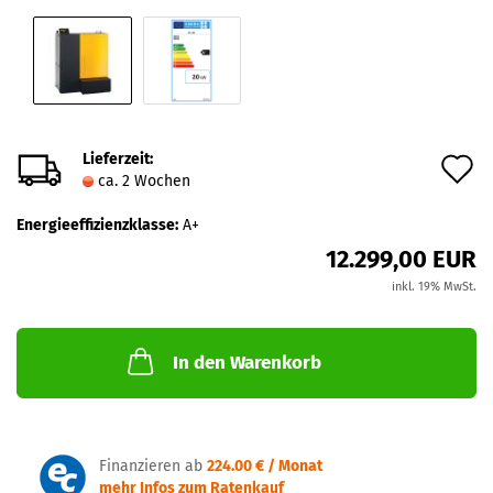
Lieferzeit:
A
ca. 2 Wochen
d
Energieeffizienzklasse:
A+
M
12.299,00 EUR
inkl. 19% MwSt.
In den Warenkorb
Finanzieren ab
224.00 € / Monat
mehr Infos zum Ratenkauf