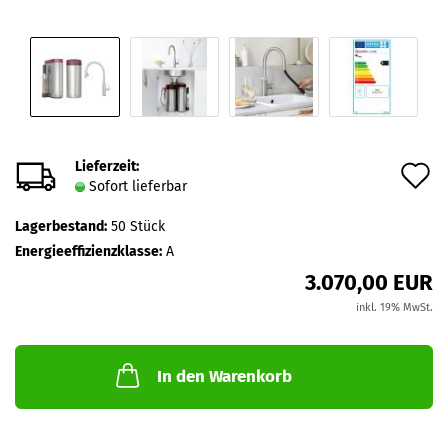
Lieferzeit:
A
Sofort lieferbar
d
Lagerbestand:
50
Stück
M
Energieeffizienzklasse:
A
3.070,00 EUR
inkl. 19% MwSt.
In den Warenkorb