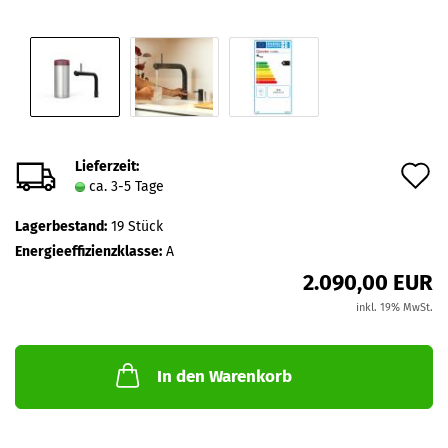
Lieferzeit:
A
ca. 3-5 Tage
d
Lagerbestand:
19
Stück
M
Energieeffizienzklasse:
A
2.090,00 EUR
inkl. 19% MwSt.
In den Warenkorb