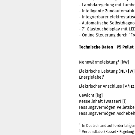
- Lambdaregelung mit Lambd
- Intelligente Zündautomatik
- Integrierbarer elektrostati
- Automatische Selbstdiagno
- 7” Glastouchdisplay mit LE
- Online Steuerung durch ”F
Technische Daten - P5 Pellet
Nennwärmeleistung¹ [kW]
Elektrische Leistung (NL) [W]
Energielabel²
Elektrischer Anschluss [V/Hz
Gewicht [kg]
Kesselinhalt (Wasser) [l]
Fassungsvermögen Pelletsbeh
Fassungsvermögen Aschebehä
¹
In Deutschland auf förderfähigen 
²
Verbundlabel (Kessel + Regelung