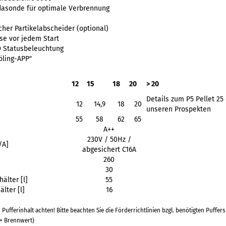
asonde für optimale Verbrennung
scher Partikelabscheider (optional)
se vor jedem Start
D Statusbeleuchtung
röling-APP″
12
15
18
20
> 20
Details zum P5 Pellet 25
12
14,9
18
20
unseren Prospekten
55
58
62
65
A++
230V / 50Hz /
/A]
abgesichert C16A
260
30
älter [l]
55
lter [l]
16
Pufferinhalt achten! Bitte beachten Sie die Förderrichtlinien bzgl. benötigten Puffers
 + Brennwert)