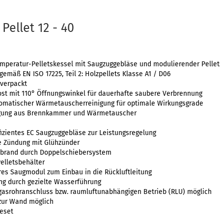
Pellet 12 - 40
emperatur-Pelletskessel mit Saugzuggebläse und modulierender Pellet
gemäß EN ISO 17225, Teil 2: Holzpellets Klasse A1 / D06
 verpackt
rost mit 110° Öffnungswinkel für dauerhafte saubere Verbrennung
tomatischer Wärmetauscherreinigung für optimale Wirkungsgrade
agung aus Brennkammer und Wärmetauscher
fizientes EC Saugzuggebläse zur Leistungsregelung
e Zündung mit Glühzünder
kbrand durch Doppelschiebersystem
Pelletsbehälter
bares Saugmodul zum Einbau in die Rückluftleitung
ung durch gezielte Wasserführung
bgasrohranschluss bzw. raumluftunabhängigen Betrieb (RLU) möglich
 zur Wand möglich
teset