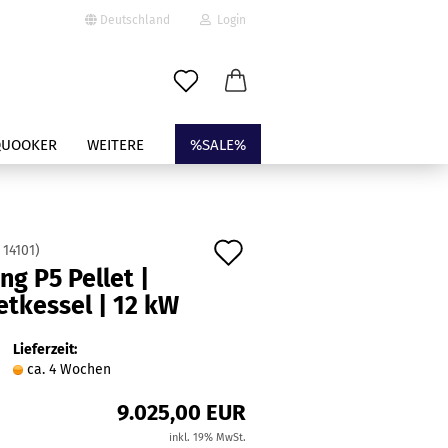
Deutschland
Login
-Mail
QUOOKER
WEITERE
%SALE%
asswort
Auf
:
14101
)
ing P5 Pellet |
den
etkessel | 12 kW
to erstellen
Merkzettel
swort vergessen?
Lieferzeit:
ca. 4 Wochen
9.025,00 EUR
inkl. 19% MwSt.