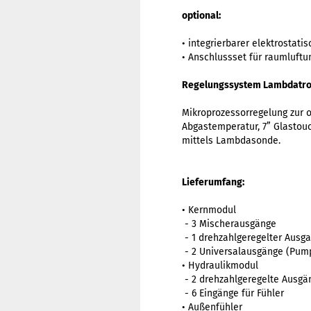
optional:
• integrierbarer elektrostati
• Anschlussset für raumluft
Regelungssystem Lambdatro
Mikroprozessorregelung zur 
Abgastemperatur, 7” Glastou
mittels Lambdasonde.
Lieferumfang:
• Kernmodul
- 3 Mischerausgänge
- 1 drehzahlgeregelter Ausg
- 2 Universalausgänge (Pump
• Hydraulikmodul
- 2 drehzahlgeregelte Ausgä
- 6 Eingänge für Fühler
• Außenfühler