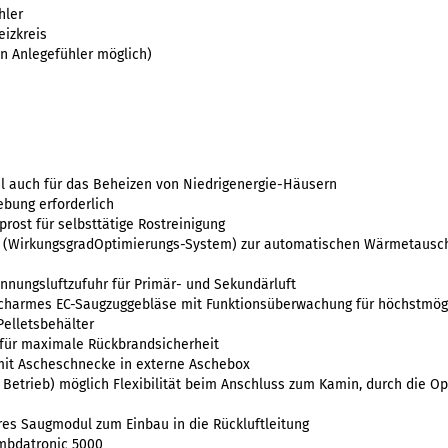
hler
eizkreis
en Anlegefühler möglich)
eal auch für das Beheizen von Niedrigenergie-Häusern
ebung erforderlich
rost für selbsttätige Rostreinigung
 (WirkungsgradOptimierungs-System) zur automatischen Wärmetausch
nnungsluftzufuhr für Primär- und Sekundärluft
scharmes EC-Saugzuggebläse mit Funktionsüberwachung für höchstmögl
Pelletsbehälter
für maximale Rückbrandsicherheit
mit Ascheschnecke in externe Aschebox
 Betrieb) möglich Flexibilität beim Anschluss zum Kamin, durch die O
bares Saugmodul zum Einbau in die Rückluftleitung
mbdatronic 5000