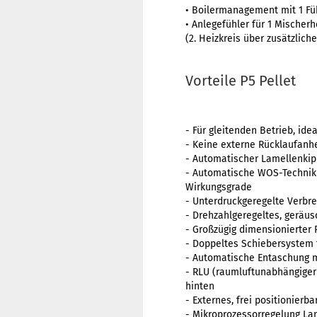
• Boilermanagement mit 1 Fü
• Anlegefühler für 1 Mischerh
(2. Heizkreis über zusätzlich
Vorteile P5 Pellet
- Für gleitenden Betrieb, id
- Keine externe Rücklaufanh
- Automatischer Lamellenkipp
- Automatische WOS-Technik
Wirkungsgrade
- Unterdruckgeregelte Verbre
- Drehzahlgeregeltes, geräu
- Großzügig dimensionierter 
- Doppeltes Schiebersystem 
- Automatische Entaschung 
- RLU (raumluftunabhängiger
hinten
- Externes, frei positionier
- Mikroprozessorregelung La