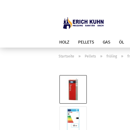
HOLZ
PELLETS
GAS
ÖL
»
»
»
Startseite
Pellets
fröling
f