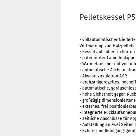
Pelletskessel P5 
• vollautomatischer Niedert
Verfeuerung von Holzpellets 
• Kessel aufisoliert in Karton
• patentierter Lamellenkipp
• Wärmetauscher mit vollau
• automatische Ascheaustr
• Abgasrezirkulation AGR
• drehzahlgeregeltes, hochef
• automatische, geräuschlos
• hohe Sicherheit gegen Rüc
• großzügig dimensionierter 
• externes, frei positionier
• integrierte Rücklaufanheb
• seitliche Anschlüsse für A
• Aufstellung an zwei Seiten
• Schür- und Reinigungsgerä